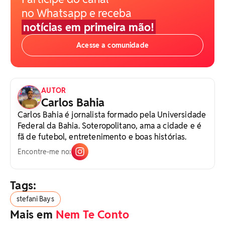
no Whatsapp e receba
notícias em primeira mão!
Acesse a comunidade
AUTOR
Carlos Bahia
Carlos Bahia é jornalista formado pela Universidade
Federal da Bahia. Soteropolitano, ama a cidade e é
fã de futebol, entretenimento e boas histórias.
Encontre-me no:
Tags:
stefani Bays
Mais em
Nem Te Conto