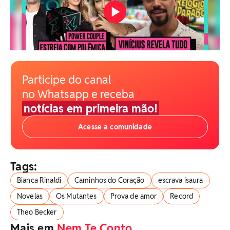
Participe do canal
no Whatsapp e receba
notícias em primeira mão!
Acesse a comunidade
Tags:
Bianca Rinaldi
Caminhos do Coração
escrava isaura
Novelas
Os Mutantes
Prova de amor
Record
Theo Becker
Mais em
Nem Te Conto