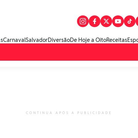
as
Carnaval
Salvador
Diversão
De Hoje a Oito
Receitas
Esp
CONTINUA APÓS A PUBLICIDADE