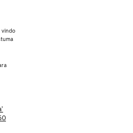
s vindo
ostuma
ara
a'
50