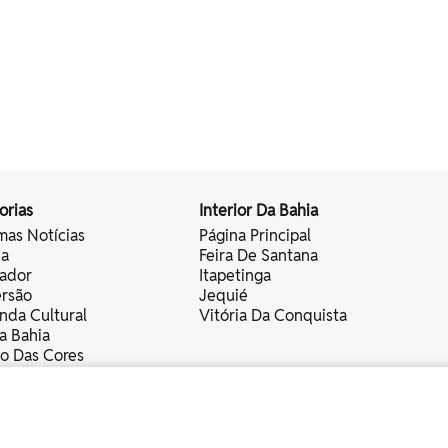
orias
Interior Da Bahia
mas Notícias
Página Principal
ia
Feira De Santana
vador
Itapetinga
ersão
Jequié
nda Cultural
Vitória Da Conquista
a Bahia
vo Das Cores
nistas
servados.