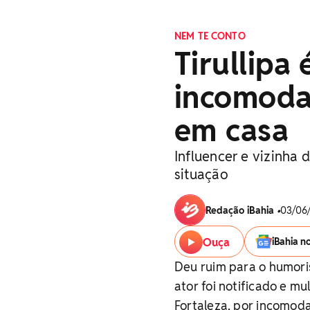
NEM TE CONTO
Tirullipa
incomoda
em casa
Influencer e vizinha 
situação
Redação iBahia
•
03/06/
Ouça
iBahia n
Deu ruim para o humorist
ator foi notificado e 
Fortaleza, por incomoda