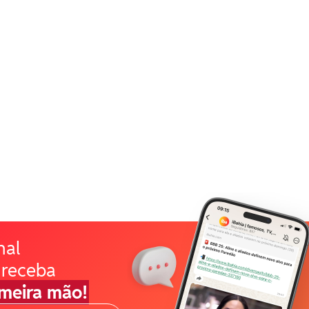
nal
 receba
imeira mão!