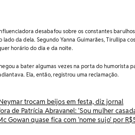
influenciadora desabafou sobre os constantes barulho
ao lado da dela. Segundo Yanna Guimarães, Tirullipa c
uer horário do dia e da noite.
chegou a bater algumas vezes na porta do humorista p
 adiantava. Ela, então, registrou uma reclamação.
Neymar trocam beijos em festa, diz jornal
 fora de Patrícia Abravanel: 'Sou mulher casad
Mc Gowan quase fica com 'nome sujo' por R$