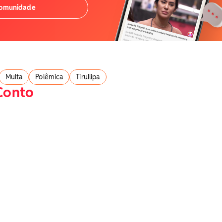
comunidade
Multa
Polêmica
Tirullipa
Conto