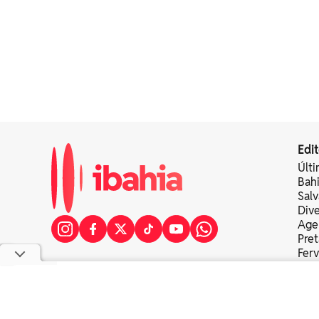
Edit
Últi
Bah
Sal
Div
Age
Pret
Fer
Colu
copyright © 2025 bahia eventos ltda - todos os direitos re