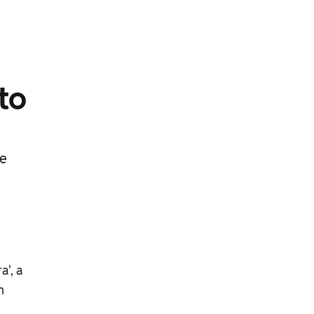
to
re
a', a
m