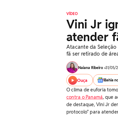
VÍDEO
Vini Jr i
atender 
Atacante da Seleção 
fã ser retirado de áre
Naiana Ribeiro
•
31/05/2
Ouça
iBahia n
O clima de euforia tom
contra o Panamá
, que 
de destaque, Vini Jr d
protocolo" para atende