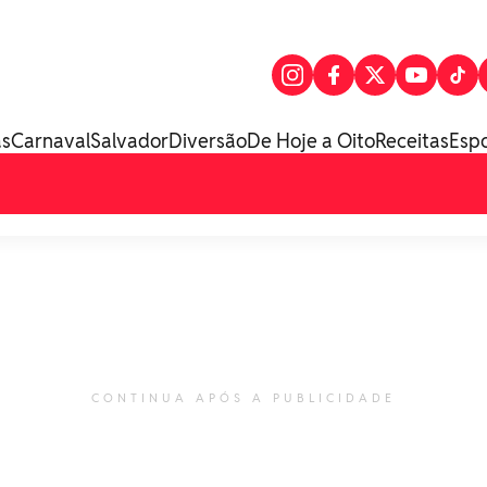
as
Carnaval
Salvador
Diversão
De Hoje a Oito
Receitas
Esp
CONTINUA APÓS A PUBLICIDADE