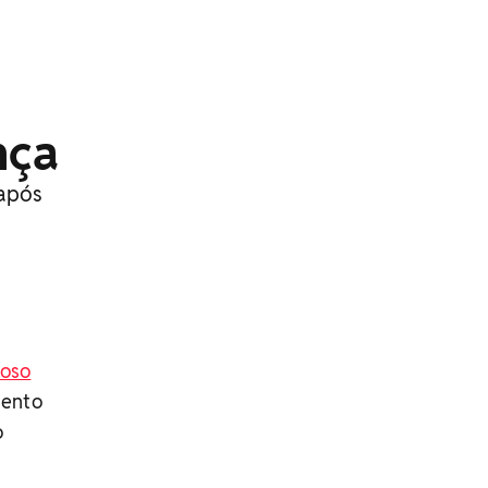
nça
 após
toso
mento
o