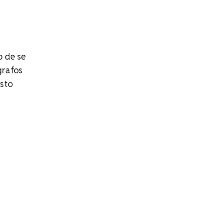
o de se
grafos
esto