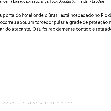
tender fã barrado por segurança. Foto: Douglas Schinaiider / LeoDias
 porta do hotel onde o Brasil está hospedado no Rio 
o ocorreu após um torcedor pular a grade de proteção 
ar do atacante. O fã foi rapidamente contido e retirad
CONTINUA APÓS A PUBLICIDADE