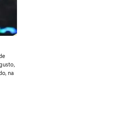
 de
gusto,
do, na