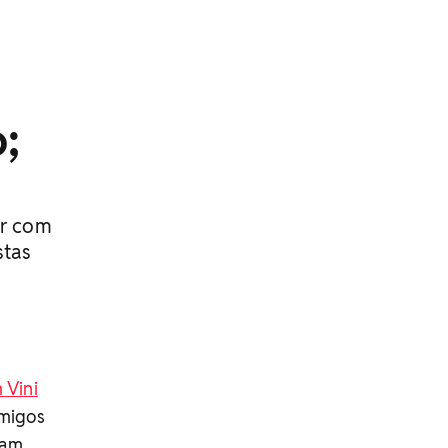
;
ar com
stas
 Vini
amigos
ram