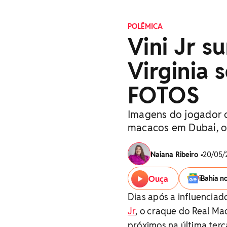
POLÊMICA
Vini Jr s
Virginia 
FOTOS
Imagens do jogador c
macacos em Dubai, o 
Naiana Ribeiro
•
20/05/
Ouça
iBahia n
Dias após a influencia
Jr
, o craque do Real Ma
próximos na última terç