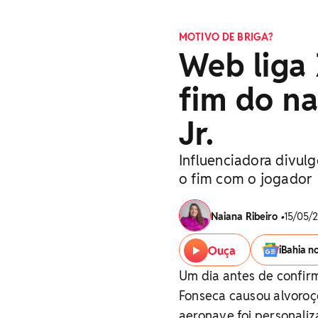
MOTIVO DE BRIGA?
Web liga 
fim do na
Jr.
Influenciadora divul
o fim com o jogador
Naiana Ribeiro
•
15/05/2
Ouça
iBahia n
Um dia antes de confirm
Fonseca causou alvoro
aeronave foi personaliz