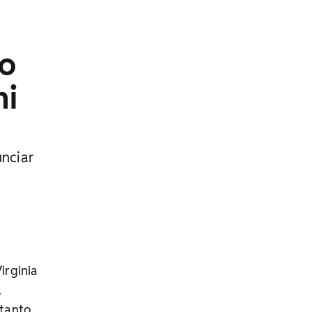
ao
ni
unciar
irginia
A
tanto,