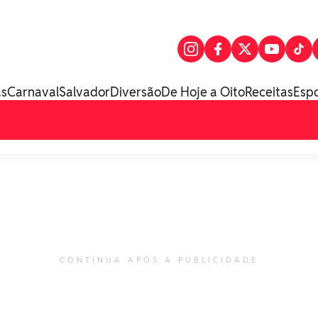
as
Carnaval
Salvador
Diversão
De Hoje a Oito
Receitas
Esp
CONTINUA APÓS A PUBLICIDADE