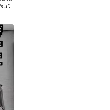
liz”,