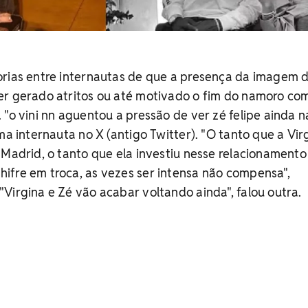
orias entre internautas de que a presença da imagem 
er gerado atritos ou até motivado o fim do namoro co
 "o vini nn aguentou a pressão de ver zé felipe ainda n
ma internauta no X (antigo Twitter). "O tanto que a Vir
 Madrid, o tanto que ela investiu nesse relacionamento
ifre em troca, as vezes ser intensa não compensa",
Virgina e Zé vão acabar voltando ainda", falou outra.