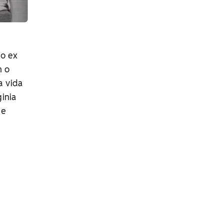
do ex
m o
a vida
ginia
 e