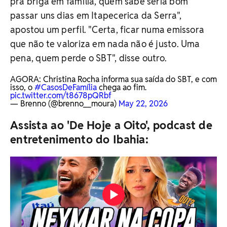
pra briga em família, quem sabe seria bom
passar uns dias em Itapecerica da Serra",
apostou um perfil. "Certa, ficar numa emissora
que não te valoriza em nada não é justo. Uma
pena, quem perde o SBT", disse outro.
AGORA: Christina Rocha informa sua saída do SBT, e com
isso, o
#CasosDeFamília
chega ao fim.
pic.twitter.com/t8678pQRbf
— Brenno (@brenno__moura)
May 22, 2026
Assista ao 'De Hoje a Oito', podcast de
entretenimento do Ibahia: