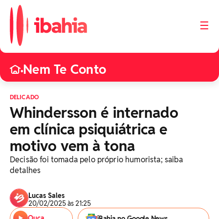
☰
Nem Te Conto
•
DELICADO
Whindersson é internado
em clínica psiquiátrica e
motivo vem à tona
Decisão foi tomada pelo próprio humorista; saiba
detalhes
Lucas Sales
20/02/2025 às 21:25
Ouça
iBahia no Google News