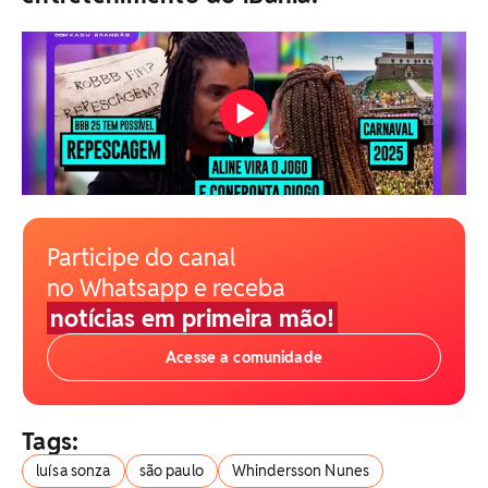
Participe do canal
no Whatsapp e receba
notícias em primeira mão!
Acesse a comunidade
Tags:
luísa sonza
são paulo
Whindersson Nunes