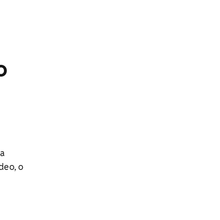
o
 a
deo, o