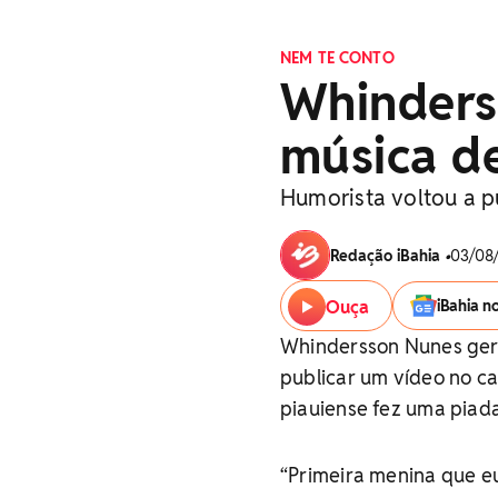
NEM TE CONTO
Whinderss
música d
Humorista voltou a p
Redação iBahia
•
03/08/
Ouça
iBahia n
Whindersson Nunes gero
publicar um vídeo no c
piauiense fez uma piada
“Primeira menina que eu 