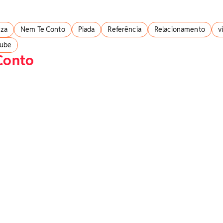
nza
Nem Te Conto
Piada
Referência
Relacionamento
v
tube
Conto