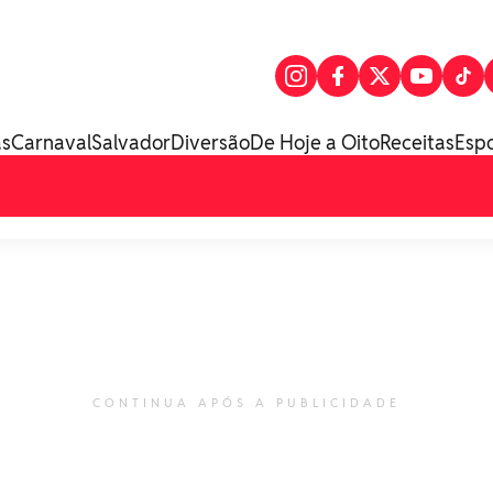
as
Carnaval
Salvador
Diversão
De Hoje a Oito
Receitas
Esp
CONTINUA APÓS A PUBLICIDADE