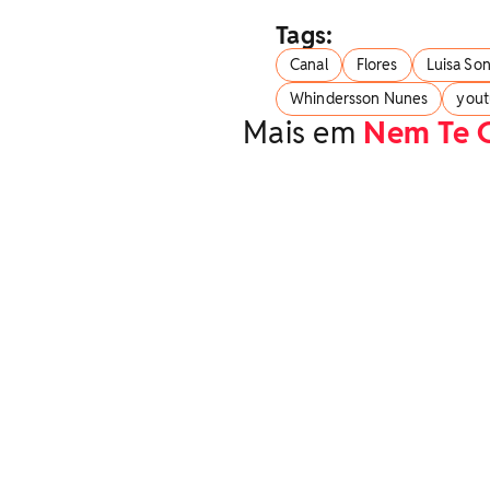
Tags:
Canal
Flores
Luisa So
Whindersson Nunes
you
Mais em
Nem Te 