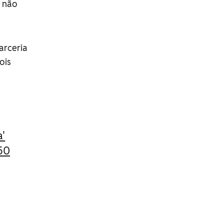
ó não
arceria
ois
a'
50