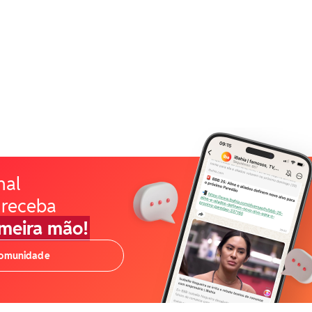
nal
 receba
imeira mão!
comunidade