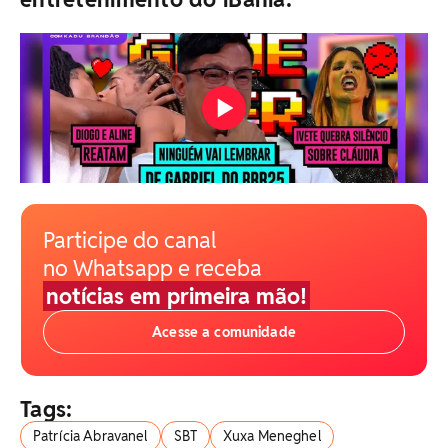
Participe do canal
no Whatsapp e receba
notícias em primeira mão!
Acesse a comunidade
Tags:
Patrícia Abravanel
SBT
Xuxa Meneghel