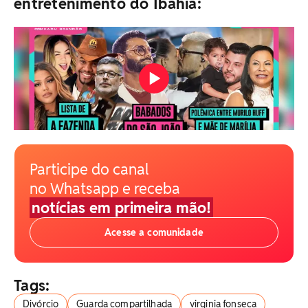
entretenimento do Ibahia:
Participe do canal
no Whatsapp e receba
notícias em primeira mão!
Acesse a comunidade
Tags:
Divórcio
Guarda compartilhada
virginia fonseca