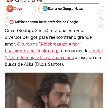
19/05/2026 às 21:10
Ouça
iBahia no Google News
Adicionar como fonte preferida no Google
Omar (Rodrigo Simas) terá que enfrentar
diversos perigos para reencontrar o grande
amor.
O turco de "A Nobreza do Amor"
finalmente conseguirá fugir
das garras de
Jendal
(Lázaro Ramos) e traçará um plano
arriscado em
busca de Alika (Duda Santos).