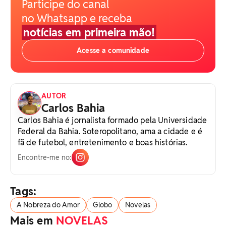
Participe do canal
no Whatsapp e receba
notícias em primeira mão!
Acesse a comunidade
AUTOR
Carlos Bahia
Carlos Bahia é jornalista formado pela Universidade
Federal da Bahia. Soteropolitano, ama a cidade e é
fã de futebol, entretenimento e boas histórias.
Encontre-me no:
Tags:
A Nobreza do Amor
Globo
Novelas
Mais em
NOVELAS