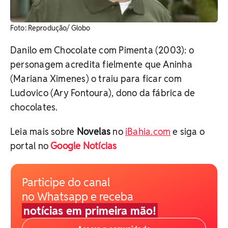
Foto: Reprodução/ Globo
Danilo em Chocolate com Pimenta (2003): o
personagem acredita fielmente que Aninha
(Mariana Ximenes) o traiu para ficar com
Ludovico (Ary Fontoura), dono da fábrica de
chocolates.
Leia mais sobre
Novelas
no
iBahia.com
e siga o
portal no
Google Notícias
Participe do canal
no Whatsapp e receba
notícias em primeira mão!