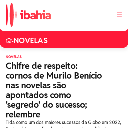
☰
NOVELAS
•
NOVELAS
Chifre de respeito:
cornos de Murilo Benício
nas novelas são
apontados como
'segredo' do sucesso;
relembre
Tida como um dos maiores sucessos da Globo em 2022,