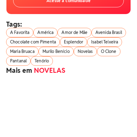
Acesse a comunidade
Tags:
A Favorita
América
Amor de Mãe
Avenida Brasil
Chocolate com Pimenta
Esplendor
Isabel Teixeira
Maria Bruaca
Murilo Benício
Novelas
O Clone
Pantanal
Tenório
Mais em
NOVELAS