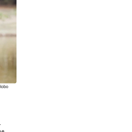
Globo
.
pe