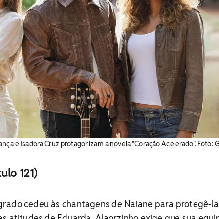
ança e Isadora Cruz protagonizam a novela "Coração Acelerado". Foto: 
ulo 121)
rado cedeu às chantagens de Naiane para protegê-la
as atitudes de Eduarda. Alaorzinho exige que sua equi