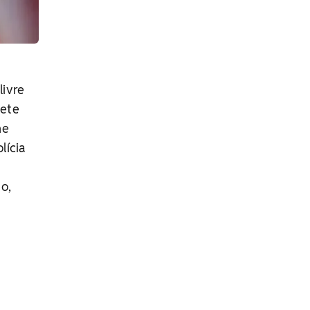
livre
nete
ne
lícia
o,