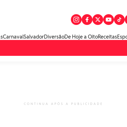
as
Carnaval
Salvador
Diversão
De Hoje a Oito
Receitas
Esp
CONTINUA APÓS A PUBLICIDADE