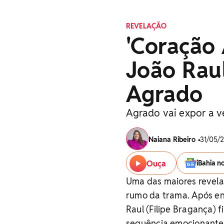
REVELAÇÃO
'Coração 
João Rau
Agrado
Agrado vai expor a 
Naiana Ribeiro
•
31/05/2
Ouça
iBahia n
Uma das maiores revela
rumo da trama. Após enf
Raul (Filipe Bragança)
sequência emocionante,