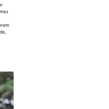
ar
 mas
serem
de,