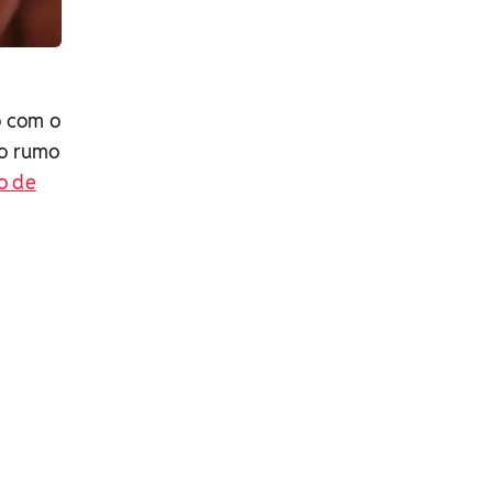
o com o
 o rumo
o de