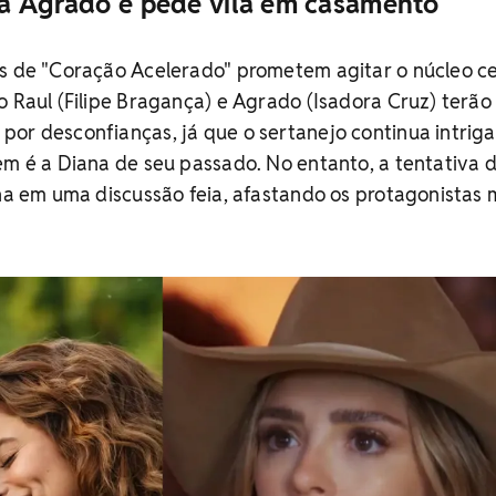
a Agrado e pede vilã em casamento
as de "Coração Acelerado" prometem agitar o núcleo ce
o Raul (Filipe Bragança) e Agrado (Isadora Cruz) terã
por desconfianças, já que o sertanejo continua intrig
em é a Diana de seu passado. No entanto, a tentativa d
ina em uma discussão feia, afastando os protagonistas 