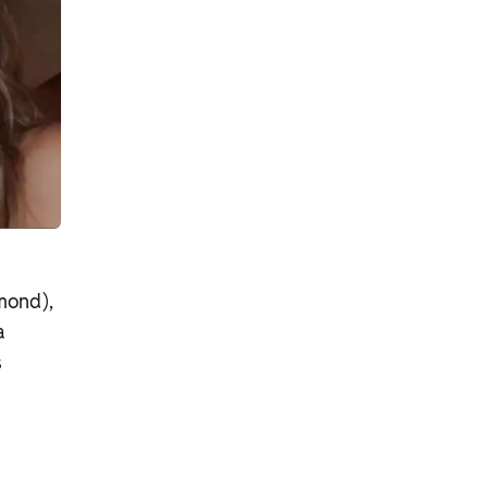
mond),
a
s
d