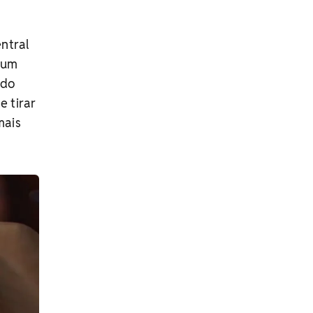
ntral
o um
ado
e tirar
mais