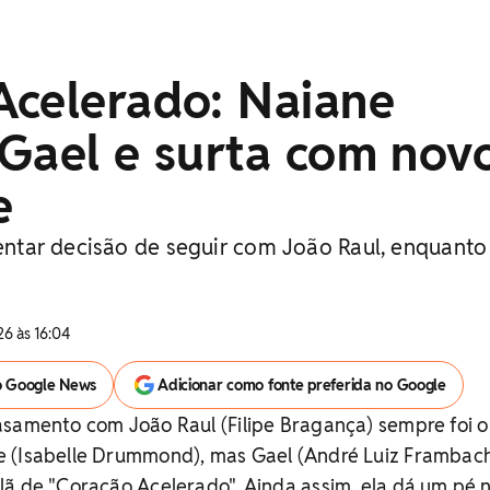
Acelerado: Naiane
 Gael e surta com nov
e
stentar decisão de seguir com João Raul, enquant
6 às 16:04
o Google News
Adicionar como fonte preferida no Google
asamento com João Raul (Filipe Bragança) sempre foi o
 (Isabelle Drummond), mas Gael (André Luiz Frambac
ã de "Coração Acelerado". Ainda assim, ela dá um pé 