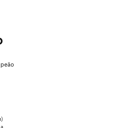
o
o peão
h)
na