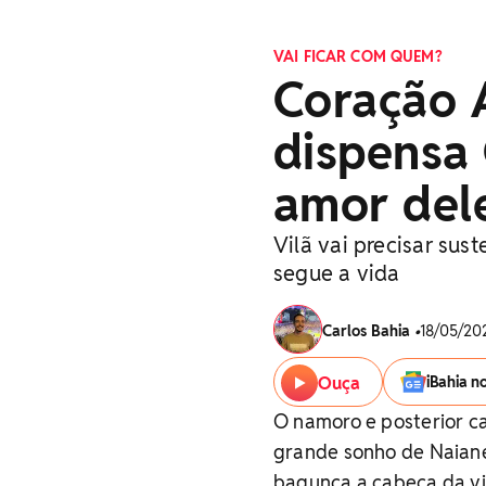
VAI FICAR COM QUEM?
Coração 
dispensa
amor del
Vilã vai precisar su
segue a vida
Carlos Bahia
•
18/05/202
Ouça
iBahia n
O namoro e posterior c
grande sonho de Naiane
bagunça a cabeça da vil