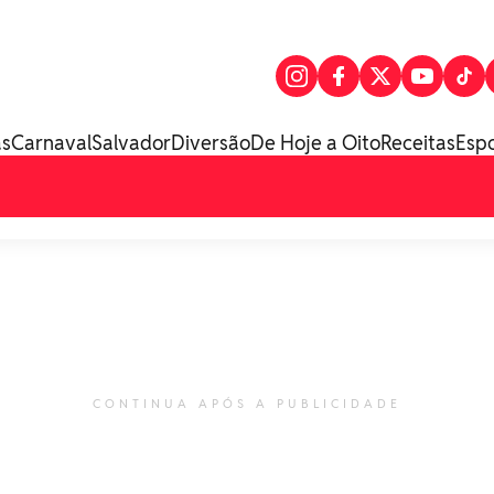
as
Carnaval
Salvador
Diversão
De Hoje a Oito
Receitas
Esp
CONTINUA APÓS A PUBLICIDADE