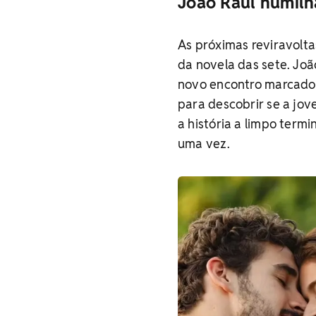
João Raul humilh
As próximas reviravolt
da novela das sete. Joã
novo encontro marcado 
para descobrir se a jov
a história a limpo term
uma vez.