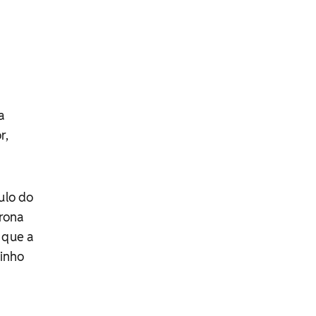
a
r,
ulo do
arona
 que a
dinho