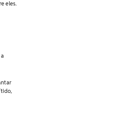
e eles.
 a
antar
tido,