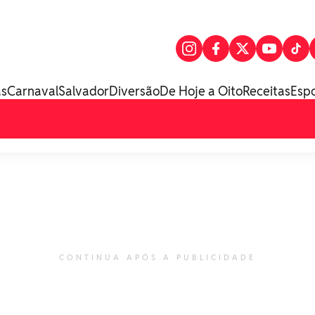
as
Carnaval
Salvador
Diversão
De Hoje a Oito
Receitas
Esp
CONTINUA APÓS A PUBLICIDADE