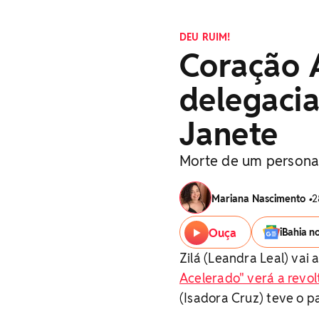
DEU RUIM!
Coração A
delegacia
Janete
Morte de um personag
Mariana Nascimento
•
2
Ouça
iBahia n
Zilá (Leandra Leal) vai
Acelerado" verá a revol
(Isadora Cruz) teve o 