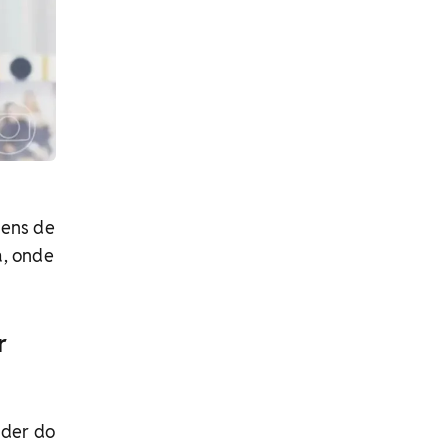
gens de
a, onde
r
nder do