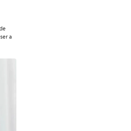
 de
ser a