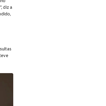
nho
, diz a
ndido,
sultas
teve