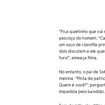
“Fica quietinho que vai
pescoço do homem. “Cal
um suco de clorofila pr
dois discutem e ele qu
furo!", ameaça Nina.
No entanto, o pai de So
menina. “Pinta de patri
Quem é você?”, pergunt
impedida pelo bandido.