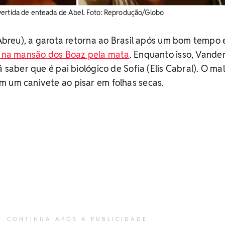
ertida de enteada de Abel. ​Foto: Reprodução/Globo
a Abreu), a garota retorna ao Brasil após um bom tempo
r na mansão dos Boaz pela mata
. Enquanto isso, Vande
á saber que é pai biológico de Sofia (Elis Cabral). O ma
m um canivete ao pisar em folhas secas.
CONTINUA APÓS A PUBLICIDADE