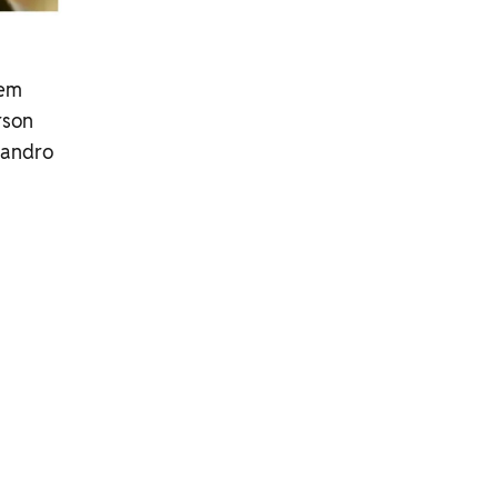
 em
rson
landro