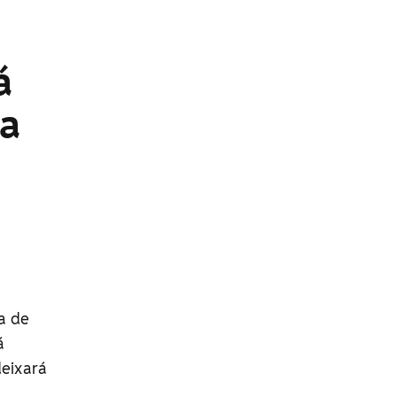
á
da
a de
á
deixará