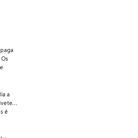
e paga
. Os
te
ia a
nivete…
s é