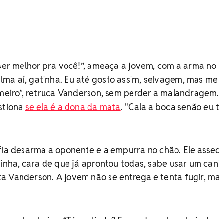
 ser melhor pra você!”, ameaça a jovem, com a arma no
ma aí, gatinha. Eu até gosto assim, selvagem, mas m
imeiro”, retruca Vanderson, sem perder a malandragem
estiona
se ela é a dona da mata
. "Cala a boca senão eu 
fia desarma a oponente e a empurra no chão. Ele assed
cinha, cara de que já aprontou todas, sabe usar um ca
a Vanderson. A jovem não se entrega e tenta fugir, ma