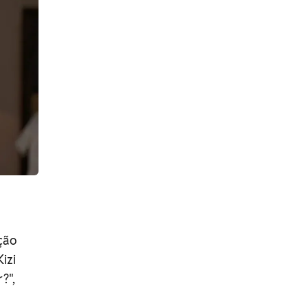
ção
izi
?",