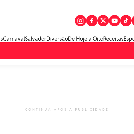
as
Carnaval
Salvador
Diversão
De Hoje a Oito
Receitas
Esp
CONTINUA APÓS A PUBLICIDADE