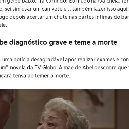
a um golpe baixo. “Tá curtindo? Eu mudo na lua cheia, te
, sei sim usar um canivete e… também fazer isso aqui!”
ogo depois acertar um chute nas partes íntimas do ba
le.
be diagnóstico grave e teme a morte
á uma notícia desagradável após realizar exames e con
m", novela da TV Globo. A mãe de Abel descobre que 
icará tensa ao temer a morte.