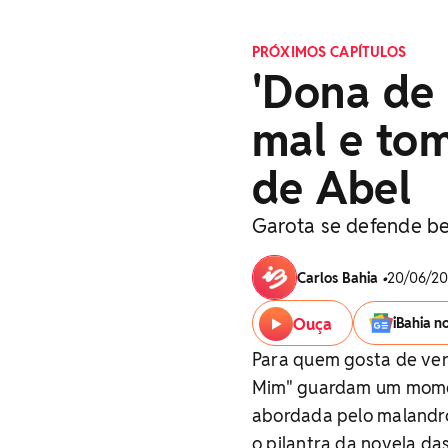
PRÓXIMOS CAPÍTULOS
'Dona de
mal e tom
de Abel
Garota se defende be
Carlos Bahia
•
20/06/20
Ouça
iBahia n
Para quem gosta de ver
Mim" guardam um momen
abordada pelo malandro
o pilantra da novela das