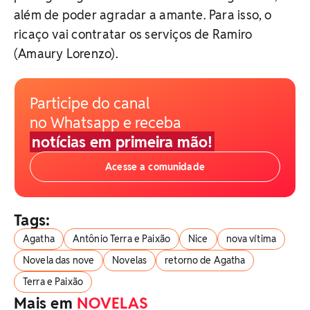
além de poder agradar a amante. Para isso, o
ricaço vai contratar os serviços de Ramiro
(Amaury Lorenzo).
Participe do canal
no Whatsapp e receba
notícias em primeira mão!
Acesse a comunidade
Tags:
Agatha
Antônio Terra e Paixão
Nice
nova vítima
Novela das nove
Novelas
retorno de Agatha
Terra e Paixão
Mais em
NOVELAS