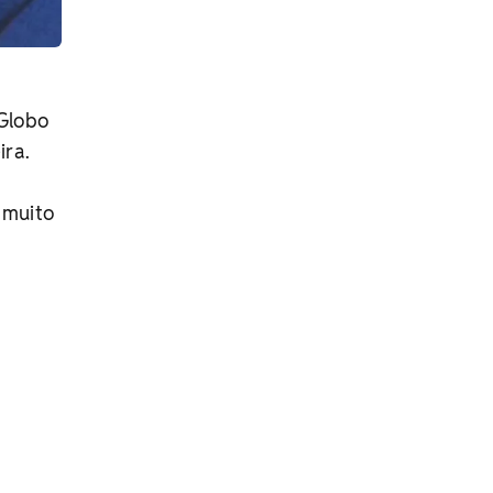
 Globo
ira.
 muito