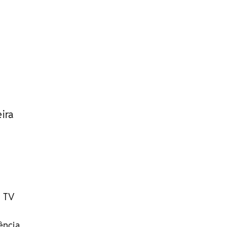
eira
a TV
ência