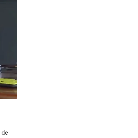
m
a de