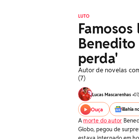
LUTO
Famosos 
Benedito
perda'
Autor de novelas como
(7)
Lucas Mascarenhas
•
07
Ouça
iBahia n
A
morte do autor
Benedi
Globo, pegou de surpres
estava internado em hos