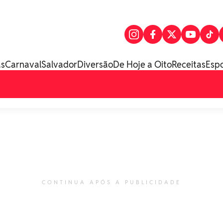
as
Carnaval
Salvador
Diversão
De Hoje a Oito
Receitas
Esp
CONTINUA APÓS A PUBLICIDADE