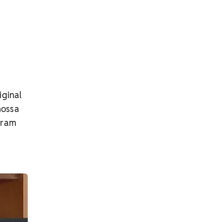
iginal
nossa
aram