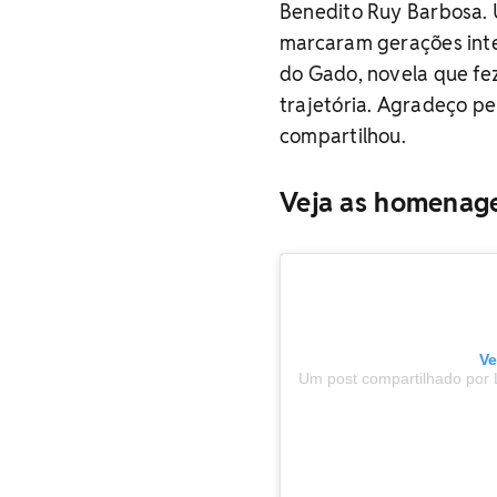
Benedito Ruy Barbosa. 
marcaram gerações intei
do Gado, novela que fe
trajetória. Agradeço p
compartilhou.
Veja as homenage
Ve
Um post compartilhado por L