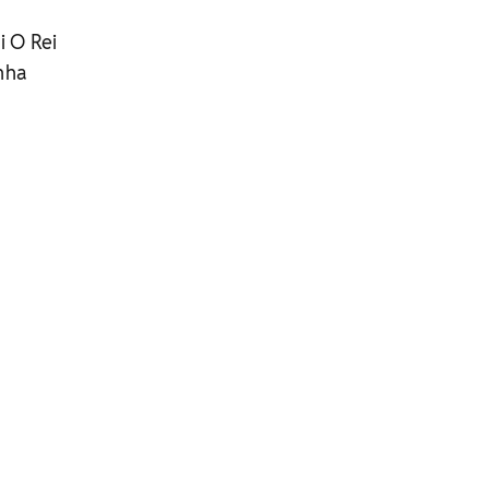
i O Rei
nha