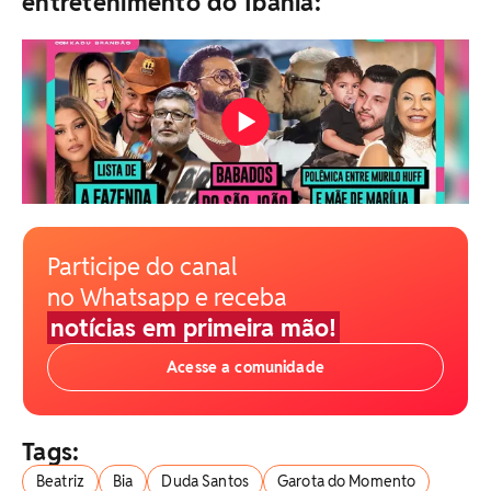
entretenimento do Ibahia:
Participe do canal
no Whatsapp e receba
notícias em primeira mão!
Acesse a comunidade
Tags:
Beatriz
Bia
Duda Santos
Garota do Momento