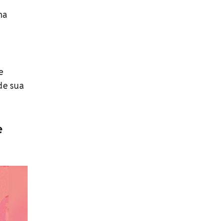
ma
e
de sua
e