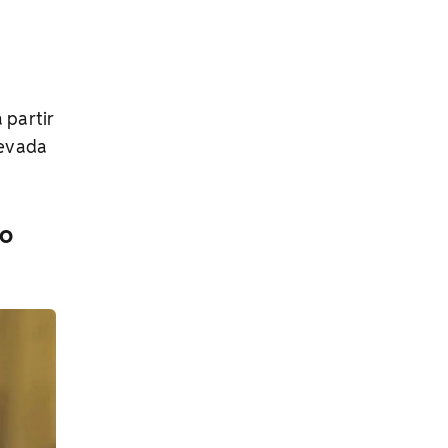
 partir
levada
do