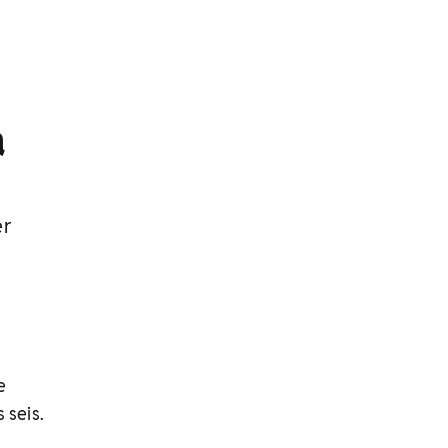
a
er
e
 seis.