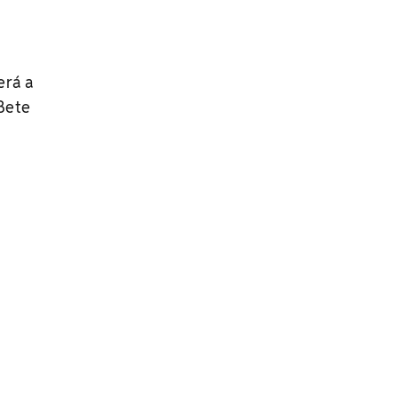
erá a
Bete