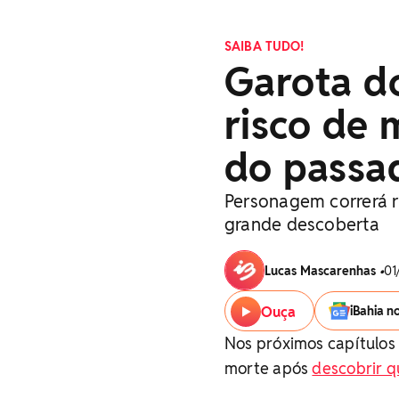
SAIBA TUDO!
Garota d
risco de 
do passa
Personagem correrá r
grande descoberta
Lucas Mascarenhas
•
01
Ouça
iBahia n
Nos próximos capítulos 
morte após
descobrir q