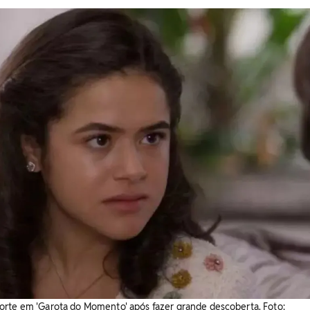
orte em 'Garota do Momento' após fazer grande descoberta. Foto: