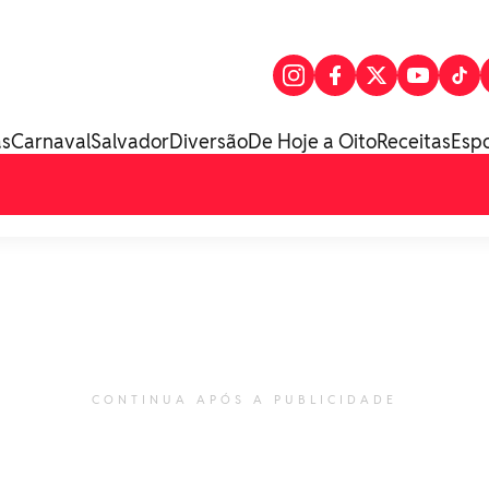
as
Carnaval
Salvador
Diversão
De Hoje a Oito
Receitas
Esp
CONTINUA APÓS A PUBLICIDADE