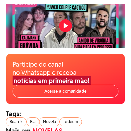
Participe do canal
no Whatsapp e receba
notícias em primeira mão!
Acesse a comunidade
Tags:
Beatriz
Bia
Novela
redeem
Mais em
NOVELAS