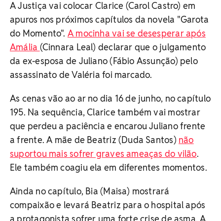
A Justiça vai colocar Clarice (Carol Castro) em
apuros nos próximos capítulos da novela "Garota
do Momento".
A mocinha vai se desesperar após
Amália
(Cinnara Leal) declarar que o julgamento
da ex-esposa de Juliano (Fábio Assunção) pelo
assassinato de Valéria foi marcado.
As cenas vão ao ar no dia 16 de junho, no capítulo
195. Na sequência, Clarice também vai mostrar
que perdeu a paciência e encarou Juliano frente
a frente. A mãe de Beatriz (Duda Santos)
não
suportou mais sofrer graves ameaças do vilão
.
Ele também coagiu ela em diferentes momentos.
Ainda no capítulo, Bia (Maisa) mostrará
compaixão e levará Beatriz para o hospital após
a protagonista sofrer uma forte crise de asma. A