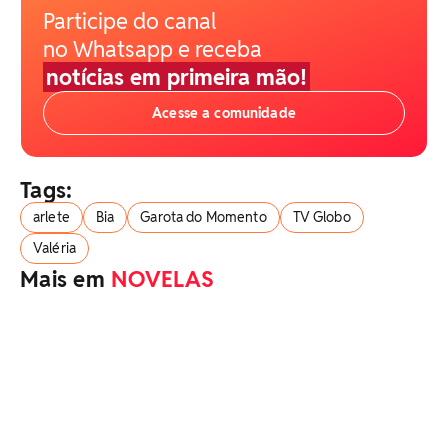
Participe do canal
no Whatsapp e receba
notícias em primeira mão!
Acesse a comunidade
Tags:
arlete
Bia
Garota do Momento
TV Globo
Valéria
Mais em
NOVELAS