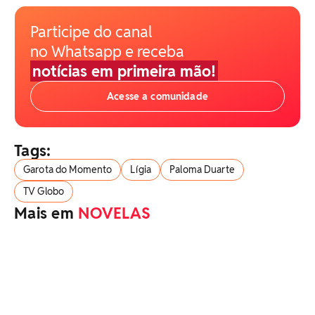
Participe do canal
no Whatsapp e receba
notícias em primeira mão!
Acesse a comunidade
Tags:
Garota do Momento
Lígia
Paloma Duarte
TV Globo
Mais em
NOVELAS