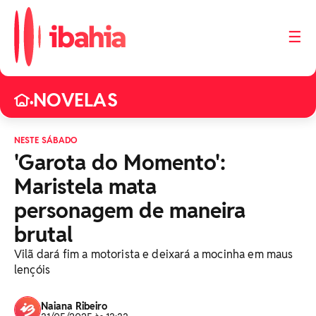
☰
NOVELAS
•
NESTE SÁBADO
'Garota do Momento':
Maristela mata
personagem de maneira
brutal
Vilã dará fim a motorista e deixará a mocinha em maus
lençóis
Naiana Ribeiro