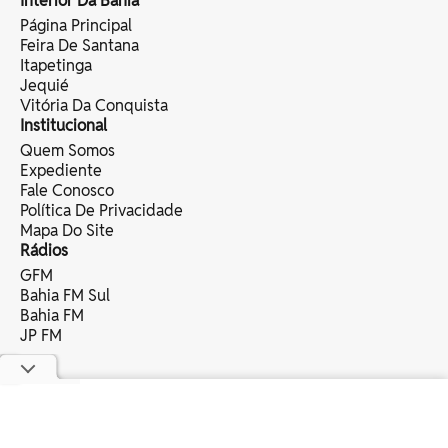
Interior Da Bahia
Página Principal
Feira De Santana
Itapetinga
Jequié
Vitória Da Conquista
Institucional
Quem Somos
Expediente
Fale Conosco
Política De Privacidade
Mapa Do Site
Rádios
GFM
Bahia FM Sul
Bahia FM
JP FM
copyright © 2025 bahia eventos ltda -
todos os direitos reservados.