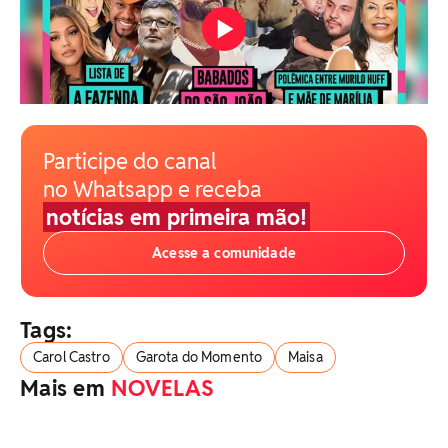
Participe do canal
no Whatsapp e receba
notícias em primeira mão!
Acesse a comunidade
Tags:
Carol Castro
Garota do Momento
Maisa
Mais em
NOVELAS