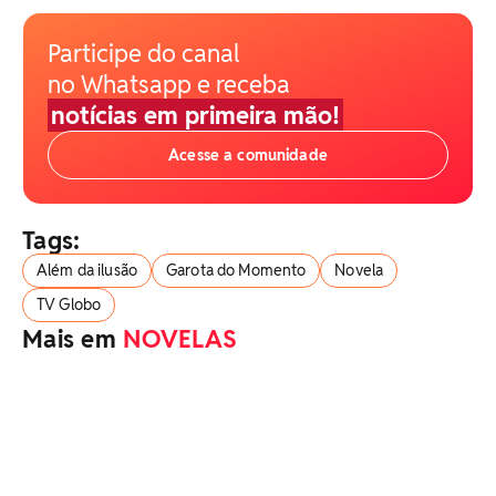
Participe do canal
no Whatsapp e receba
notícias em primeira mão!
Acesse a comunidade
Tags:
Além da ilusão
Garota do Momento
Novela
TV Globo
Mais em
NOVELAS