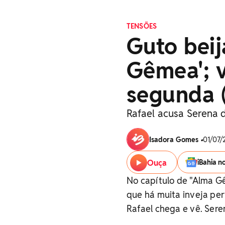
TENSÕES
Guto bei
Gêmea'; 
segunda (
Rafael acusa Serena 
Isadora Gomes
•
01/07/
Ouça
iBahia n
No capítulo de "Alma Gê
que há muita inveja per
Rafael chega e vê. Sere