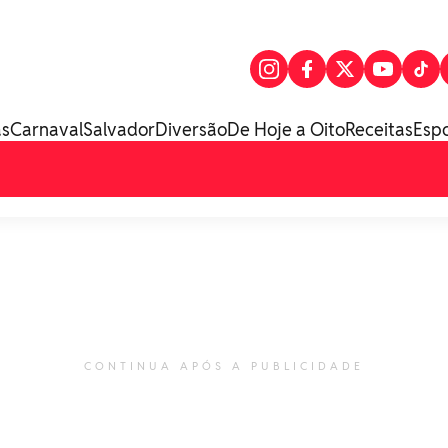
as
Carnaval
Salvador
Diversão
De Hoje a Oito
Receitas
Esp
CONTINUA APÓS A PUBLICIDADE