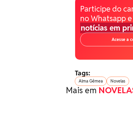
Participe do ca
no Whatsapp e
notícias em pr
Acesse a 
Tags:
Alma Gêmea
Novelas
Mais em
NOVELA