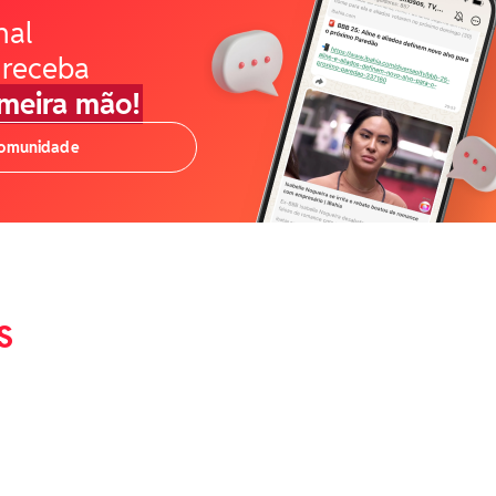
nal
 receba
imeira mão!
comunidade
S