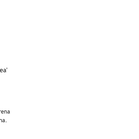
ea'
rena
na.