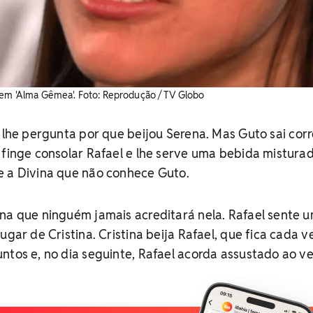
 em 'Alma Gêmea'. Foto: Reprodução / TV Globo
 lhe pergunta por que beijou Serena. Mas Guto sai cor
 finge consolar Rafael e lhe serve uma bebida mistur
e a Divina que não conhece Guto.
ena que ninguém jamais acreditará nela. Rafael sente 
ugar de Cristina. Cristina beija Rafael, que fica cada v
ntos e, no dia seguinte, Rafael acorda assustado ao ve