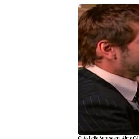
Guto beija Serena em 'Alma Gê