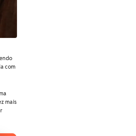
rendo
ada com
uma
ez mais
r