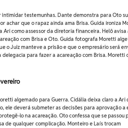
r intimidar testemunhas. Dante demonstra para Oto s
r achar que o rapaz ainda ama Brisa. Guida ironiza Mo
 Ari como assessor da diretoria financeira. Helô avisa
careação com Brisa e Oto. Guida fotografa Moretti alg
que o Juiz manteve a prisão e que o empresário será e
à delegacia para fazer a acareação com Brisa. Moretti 
evereiro
oretti algemado para Guerra. Cidália deixa claro a Ari 
ro, ele deverá submeter as decisões para aprovação a 
 protegê-lo na acareação. Oto confessa que se passou 
risa de qualquer complicação. Monteiro e Laís trocam