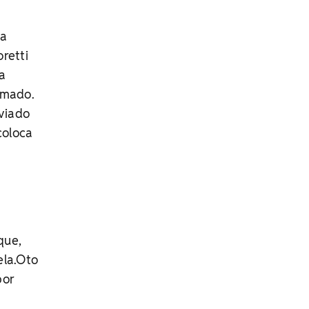
ua
retti
 a
emado.
nviado
coloca
que,
ela.Oto
por