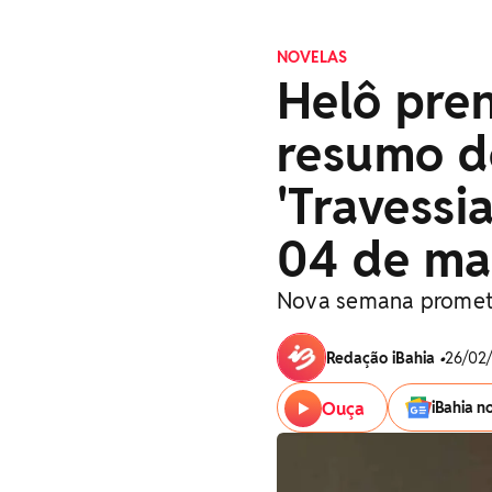
NOVELAS
Helô pren
resumo d
'Travessi
04 de ma
Nova semana promete
Redação iBahia
•
26/02/
Ouça
iBahia n