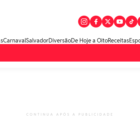
as
Carnaval
Salvador
Diversão
De Hoje a Oito
Receitas
Esp
CONTINUA APÓS A PUBLICIDADE