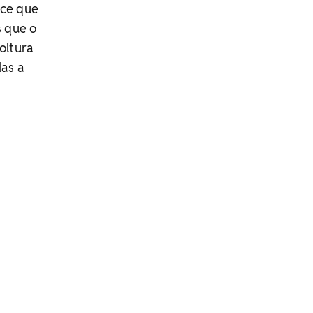
ece que
s que o
soltura
las a