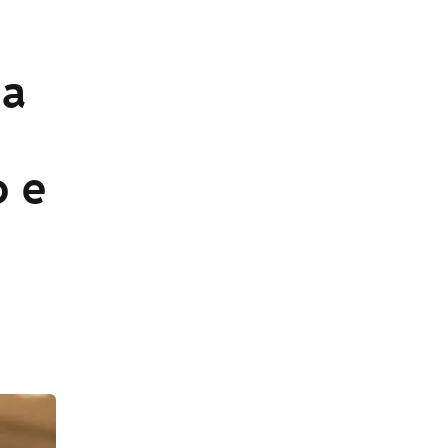
ja
o e