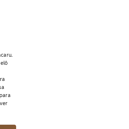
acaru.
Helô
ara
sa
 para
 ver