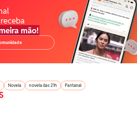
nal
 receba
imeira mão!
comunidade
Novela
novela das 21h
Pantanal
S