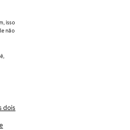
m, isso
le não
ê,
s dois
de