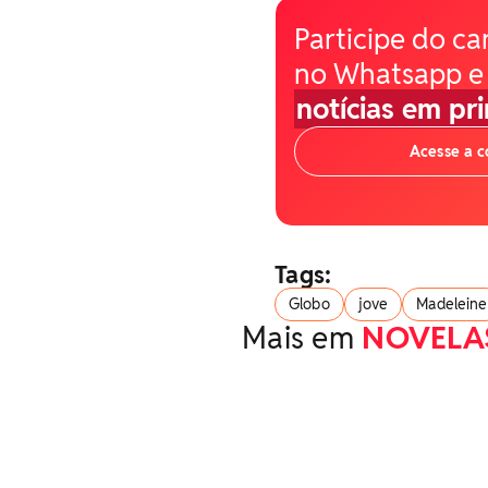
Participe do ca
no Whatsapp e
notícias em pr
Acesse a 
Tags:
Globo
jove
Madeleine
Mais em
NOVELA