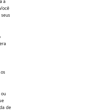
a a
 Você
s seus
o
dera
aos
 ou
ue
ida de