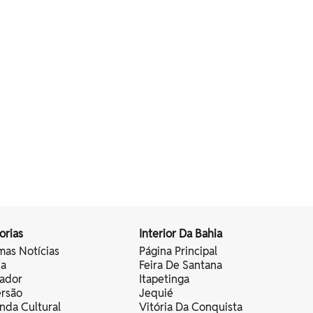
orias
Interior Da Bahia
mas Notícias
Página Principal
ia
Feira De Santana
vador
Itapetinga
ersão
Jequié
nda Cultural
Vitória Da Conquista