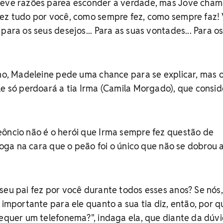
teve razões parea esconder a verdade, mas Jove cham
fez tudo por você, como sempre fez, como sempre faz!
para os seus desejos... Para as suas vontades... Para o
lho, Madeleine pede uma chance para se explicar, mas 
le só perdoará a tia Irma (Camila Morgado), que consi
eôncio não é o herói que Irma sempre fez questão de
 joga na cara que o peão foi o único que não se dobrou 
seu pai fez por você durante todos esses anos? Se nós,
 importante para ele quanto a sua tia diz, então, por q
sequer um telefonema?", indaga ela, que diante da dúv