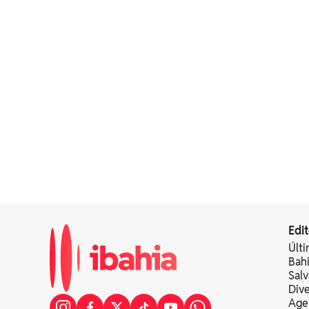
Edit
Últi
Bah
Sal
Div
Age