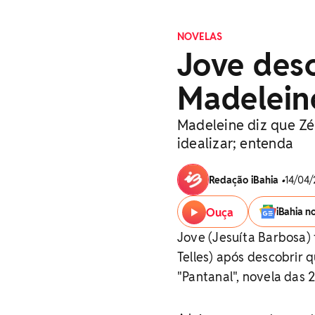
NOVELAS
Jove des
Madeleine
Madeleine diz que Zé
idealizar; entenda
Redação iBahia
•
14/04/
Ouça
iBahia n
Jove (Jesuíta Barbosa)
Telles) após descobrir q
"Pantanal", novela das 