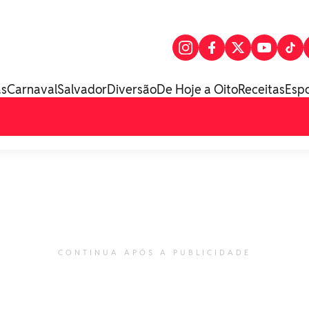
as
Carnaval
Salvador
Diversão
De Hoje a Oito
Receitas
Esp
CONTINUA APÓS A PUBLICIDADE