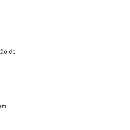
tão de
e
 em