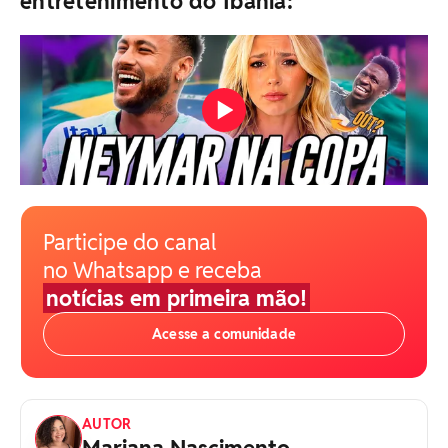
entretenimento do Ibahia:
Participe do canal
no Whatsapp e receba
notícias em primeira mão!
Acesse a comunidade
AUTOR