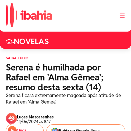
☰
NOVELAS
•
SAIBA TUDO!
Serena é humilhada por
Rafael em 'Alma Gêmea';
resumo desta sexta (14)
Serena ficará extremamente magoada após atitude de
Rafael em 'Alma Gêmea'
Lucas Mascarenhas
14/06/2024 às 8:17
Ouça
iBahia no Google News