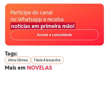
Participe do canal
no Whatsapp e receba
notícias em primeira mão!
Acesse a comunidade
Tags:
Alma Gêmea
Flávia Alessandra
Mais em
NOVELAS