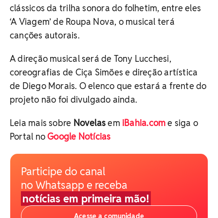
clássicos da trilha sonora do folhetim, entre eles
‘A Viagem’ de Roupa Nova, o musical terá
canções autorais.
A direção musical será de Tony Lucchesi,
coreografias de Ciça Simões e direção artística
de Diego Morais. O elenco que estará a frente do
projeto não foi divulgado ainda.
Leia mais sobre
Novelas
em
iBahia.com
e siga o
Portal no
Google Notícias
Participe do canal
no Whatsapp e receba
notícias em primeira mão!
Acesse a comunidade