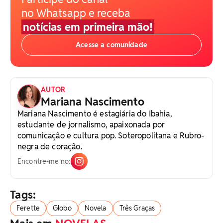
no Whatsapp e receba
notícias em primeira mão!
Acesse a comunidade
AUTOR
Mariana Nascimento
Mariana Nascimento é estagiária do Ibahia,
estudante de jornalismo, apaixonada por
comunicação e cultura pop. Soteropolitana e Rubro-
negra de coração.
Encontre-me no:
Tags:
Ferette
Globo
Novela
Três Graças