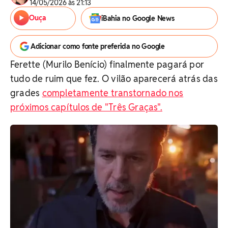
14/05/2026 às 21:13
Ouça
iBahia no Google News
Adicionar como fonte preferida no Google
Ferette (Murilo Benício) finalmente pagará por
tudo de ruim que fez. O vilão aparecerá atrás das
grades
completamente transtornado nos
próximos capítulos de "Três Graças".