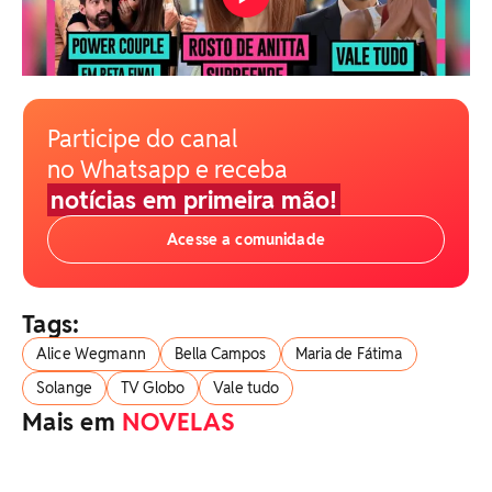
Participe do canal
no Whatsapp e receba
notícias em primeira mão!
Acesse a comunidade
Tags:
Alice Wegmann
Bella Campos
Maria de Fátima
Solange
TV Globo
Vale tudo
Mais em
NOVELAS