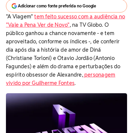
Adicionar como fonte preferida no Google
"A Viagem"
tem feito sucesso com a audiência no
"Vale a Pena Ver de Novo"
, na TV Globo. O
público ganhou a chance novamente - e tem
aproveitado, conforme os índices -, de conferir
dia após dia a história de amor de Diná
(Christiane Torloni) e Otavio Jordão (Antonio
Fagundes) e além do drama e perturbações do
espírito obsessor de Alexandre,
personagem
vivido por Guilherme Fontes
.