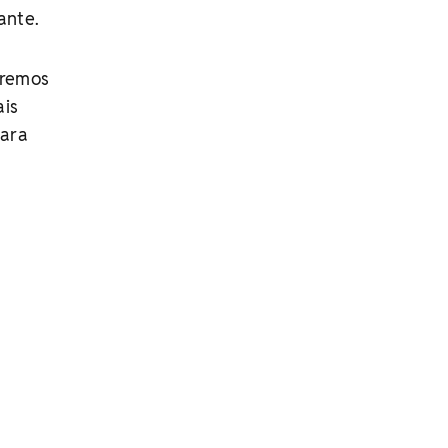
ante.
iremos
ais
para