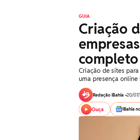
GUIA
Criação d
empresas
completo
Criação de sites par
uma presença online 
Redação iBahia
•
20/07/
Ouça
iBahia n