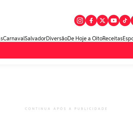
as
Carnaval
Salvador
Diversão
De Hoje a Oito
Receitas
Esp
CONTINUA APÓS A PUBLICIDADE