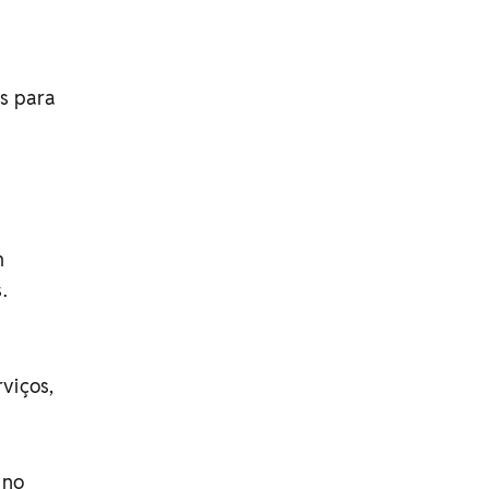
es para
m
.
viços,
 no