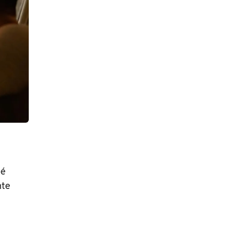
 é
nte