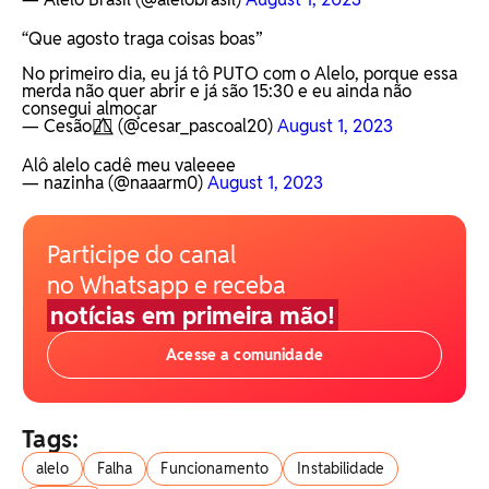
“Que agosto traga coisas boas”
No primeiro dia, eu já tô PUTO com o Alelo, porque essa
merda não quer abrir e já são 15:30 e eu ainda não
consegui almoçar
— Cesão🏳️‍🌈⃤ (@cesar_pascoal20)
August 1, 2023
Alô alelo cadê meu valeeee
— nazinha (@naaarm0)
August 1, 2023
Participe do canal
no Whatsapp e receba
notícias em primeira mão!
Acesse a comunidade
Tags:
alelo
Falha
Funcionamento
Instabilidade