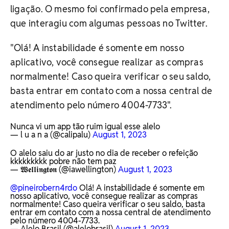
ligação. O mesmo foi confirmado pela empresa,
que interagiu com algumas pessoas no Twitter.
"Olá! A instabilidade é somente em nosso
aplicativo, você consegue realizar as compras
normalmente! Caso queira verificar o seu saldo,
basta entrar em contato com a nossa central de
atendimento pelo número 4004-7733".
Nunca vi um app tão ruim igual esse alelo
— l u a n a (@calipalu)
August 1, 2023
O alelo saiu do ar justo no dia de receber o refeição
kkkkkkkkk pobre não tem paz
— 𝖂𝖊𝖑𝖑𝖎𝖓𝖌𝖙𝖔𝖓 (@iawellington)
August 1, 2023
@pineirobern4rdo
Olá! A instabilidade é somente em
nosso aplicativo, você consegue realizar as compras
normalmente! Caso queira verificar o seu saldo, basta
entrar em contato com a nossa central de atendimento
pelo número 4004-7733.
— Alelo Brasil (@alelobrasil)
August 1, 2023