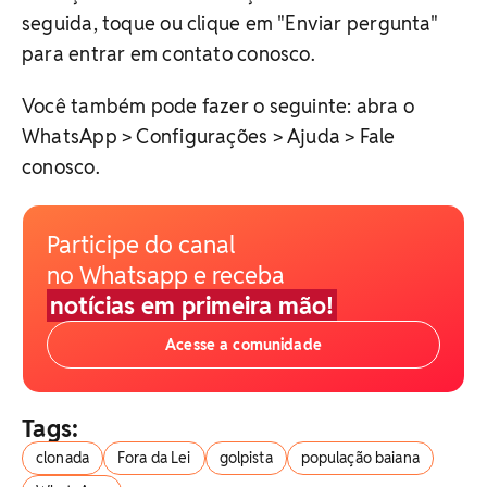
seguida, toque ou clique em "Enviar pergunta"
para entrar em contato conosco.
Você também pode fazer o seguinte: abra o
WhatsApp > Configurações > Ajuda > Fale
conosco.
Participe do canal
no Whatsapp e receba
notícias em primeira mão!
Acesse a comunidade
Tags:
clonada
Fora da Lei
golpista
população baiana