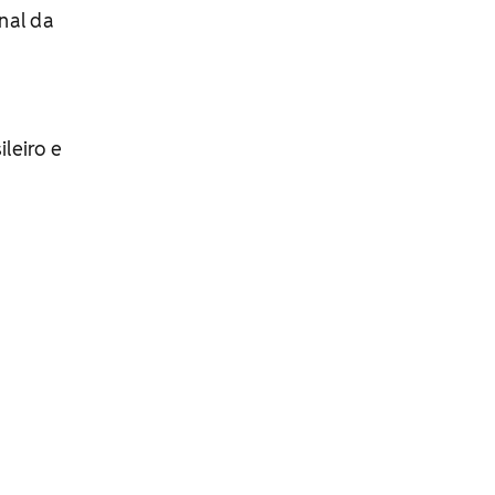
nal da
leiro e