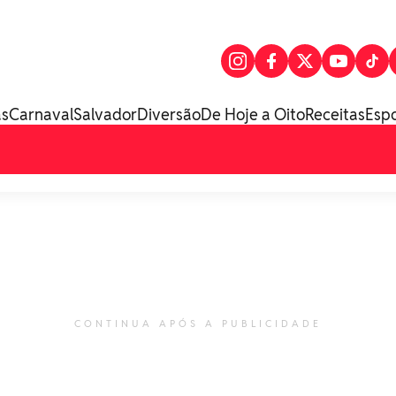
as
Carnaval
Salvador
Diversão
De Hoje a Oito
Receitas
Esp
CONTINUA APÓS A PUBLICIDADE