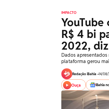
IMPACTO
YouTube 
R$ 4 bi p
2022, diz
Dados apresentados 
plataforma gerou ma
Redação iBahia
•
14/08/
Ouça
iBahia n