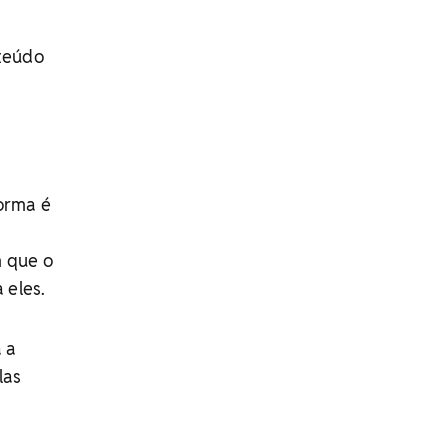
teúdo
forma é
m que o
 eles.
 a
las