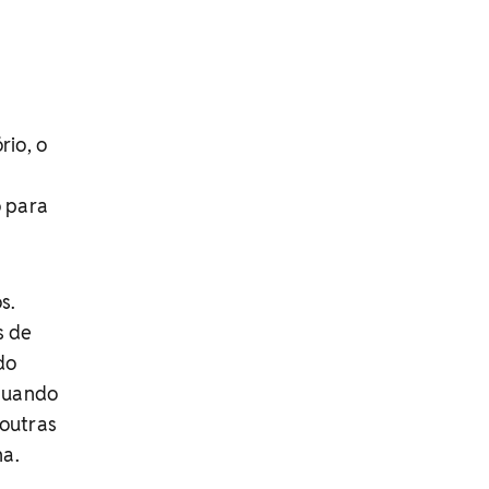
rio, o
o para
s.
s de
do
 Quando
outras
na.