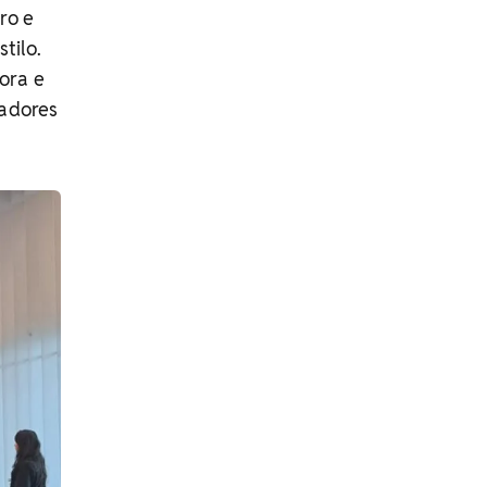
ro e
tilo.
ora e
iadores