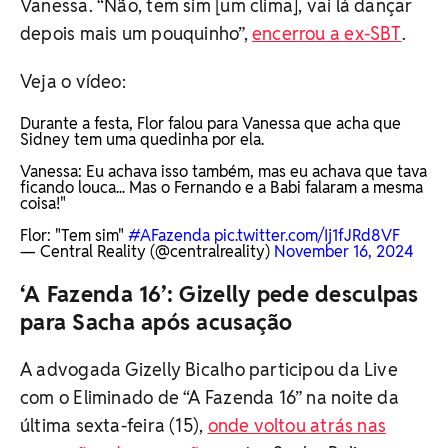
Vanessa. “Não, tem sim [um clima], vai lá dançar
depois mais um pouquinho”,
encerrou a ex-SBT
.
Veja o vídeo:
Durante a festa, Flor falou para Vanessa que acha que
Sidney tem uma quedinha por ela.
Vanessa: Eu achava isso também, mas eu achava que tava
ficando louca... Mas o Fernando e a Babi falaram a mesma
coisa!"
Flor: "Tem sim"
#AFazenda
pic.twitter.com/Ij1fJRd8VF
— Central Reality (@centralreality)
November 16, 2024
‘A Fazenda 16’: Gizelly pede desculpas
para Sacha após acusação
A advogada Gizelly Bicalho participou da Live
com o Eliminado de “A Fazenda 16” na noite da
última sexta-feira (15),
onde voltou atrás nas