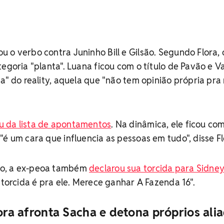
 o verbo contra Juninho Bill e Gilsão. Segundo Flora, 
tegoria "planta". Luana ficou com o título de Pavão e 
ha" do reality, aquela que "não tem opinião própria pra
ou da lista de apontamentos
. Na dinâmica, ele ficou co
"é um cara que influencia as pessoas em tudo", disse Fl
ro, a ex-peoa também
declarou sua torcida para Sidne
 torcida é pra ele. Merece ganhar A Fazenda 16".
lora afronta Sacha e detona próprios ali