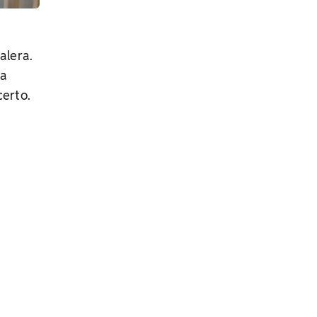
alera.
 a
certo.