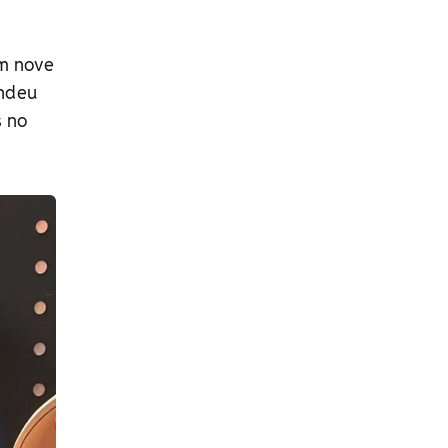
om nove
endeu
s no