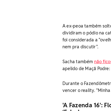
A ex-peoa também soltou
dividiram o pódio na ca
foi considerada a "ovel
nem pra discutir".
Sacha também
não fic
apelido de Maçã Podre: 
Durante o Fazendômet
vencer o reality. "Minha
'A Fazenda 16': F