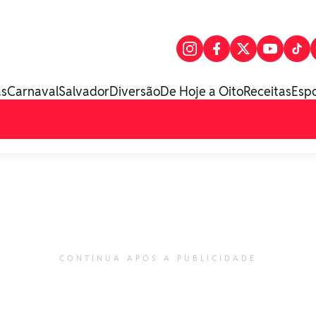
as
Carnaval
Salvador
Diversão
De Hoje a Oito
Receitas
Esp
CONTINUA APÓS A PUBLICIDADE