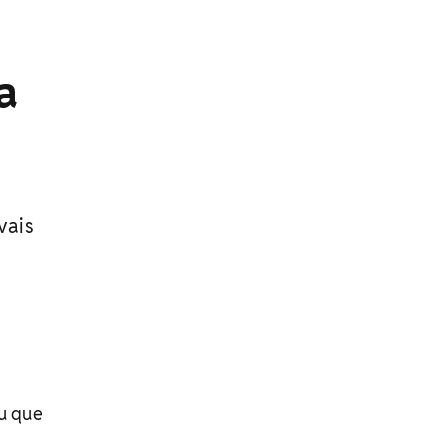
a
vais
u que