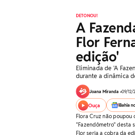
DETONOU!
A Fazenda
Flor Fern
edição'
Eliminada de 'A Fazend
durante a dinâmica 
Joana Miranda
•
09/12/
Ouça
iBahia n
Flora Cruz não poupou c
"Fazendômetro" desta se
Flor seria a cobra da ed