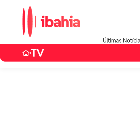
Últimas Notíci
TV
•