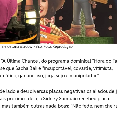
ha e detona aliados: ‘Falso’. Foto: Reprodução
"A Última Chance", do programa dominical "Hora do Far
sse que Sacha Bali é "insuportável, covarde, vitimista,
ramático, ganancioso, joga sujo e manipulador".
de lado e deu diversas placas negativas os aliados de 
ais próximos dela, o Sidney Sampaio recebeu placas
", mas também outras nada boas: "Não fede, nem cheira