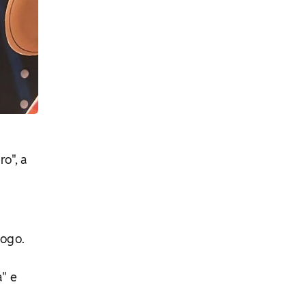
o", a
jogo.
" e