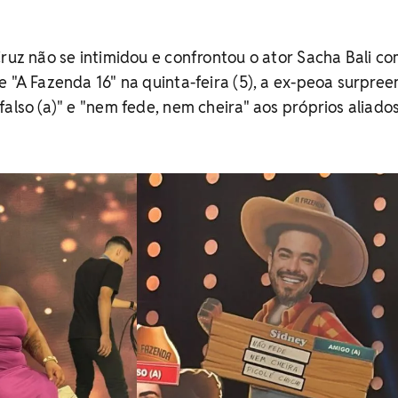
Cruz não se intimidou e confrontou o ator Sacha Bali c
e "A Fazenda 16" na quinta-feira (5), a ex-peoa surpre
falso (a)" e "nem fede, nem cheira" aos próprios aliado