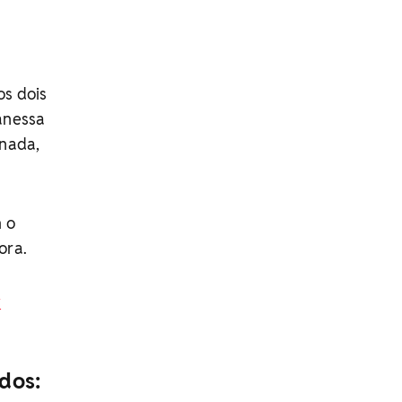
os dois
Vanessa
 nada,
m o
ora.
y
ados: