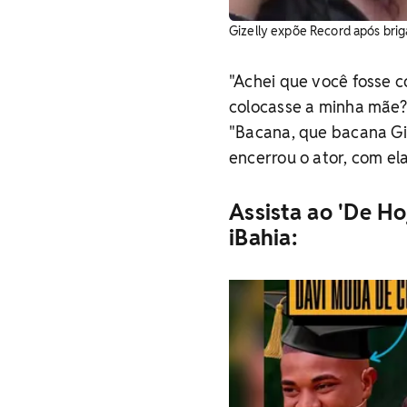
Gizelly expõe Record após bri
"Achei que você fosse c
colocasse a minha mãe?",
"Bacana, que bacana Giz
encerrou o ator, com ela
Assista ao 'De Ho
iBahia: