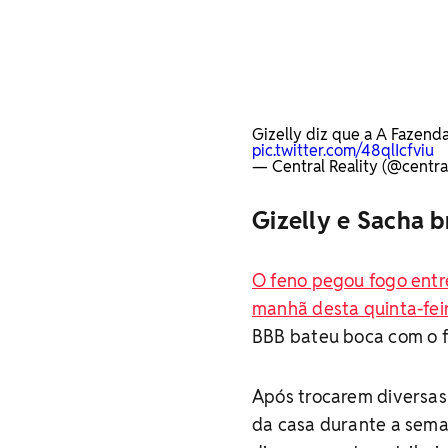
Gizelly diz que a A Fazenda
pic.twitter.com/48qlIcfviu
— Central Reality (@central
Gizelly e Sacha b
O feno pegou fogo entre
manhã desta quinta-feir
BBB bateu boca com o 
Após trocarem diversas 
da casa durante a seman