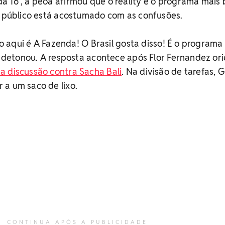
 16", a peoa afirmou que o reality é o programa mais 
o público está acostumado com as confusões.
sso aqui é A Fazenda! O Brasil gosta disso! É o programa
", detonou. A resposta acontece após Flor Fernandez or
a discussão contra Sacha Bali
. Na divisão de tarefas, G
 a um saco de lixo.
CONTINUA APÓS A PUBLICIDADE