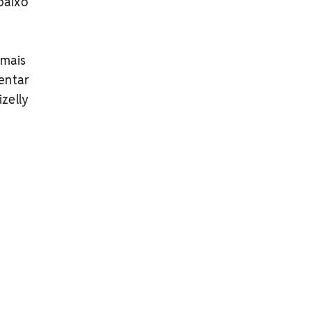
baixo
 mais
ientar
izelly