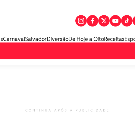
as
Carnaval
Salvador
Diversão
De Hoje a Oito
Receitas
Esp
CONTINUA APÓS A PUBLICIDADE