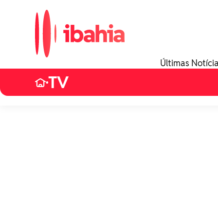
Últimas Notíci
TV
•