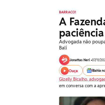
BARRACO!
A Fazenda
paciênci
Advogada não poupa c
Bali
Jonattas Neri
•
07/11/202
Ouça
iBahia n
Gizelly Bicalho, advoga
em conversa com a apre