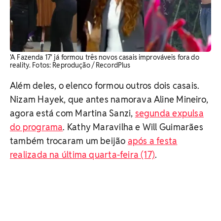
'A Fazenda 17' já formou três novos casais improváveis fora do
reality. Fotos: Reprodução / RecordPlus
Além deles, o elenco formou outros dois casais.
Nizam Hayek, que antes namorava Aline Mineiro,
agora está com Martina Sanzi,
segunda expulsa
do programa
. Kathy Maravilha e Will Guimarães
também trocaram um beijão
após a festa
realizada na última quarta-feira (17)
.