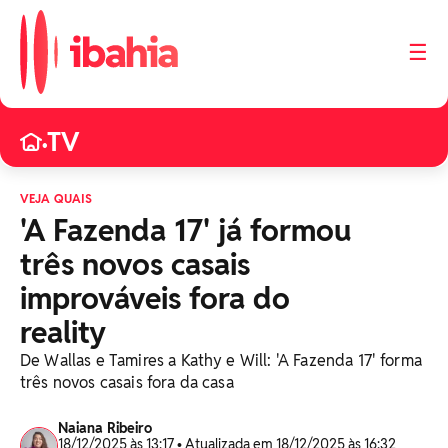
☰
TV
•
VEJA QUAIS
'A Fazenda 17' já formou
três novos casais
improváveis fora do
reality
De Wallas e Tamires a Kathy e Will: 'A Fazenda 17' forma
três novos casais fora da casa
Naiana Ribeiro
18/12/2025 às 13:17 • Atualizada em 18/12/2025 às 16:32