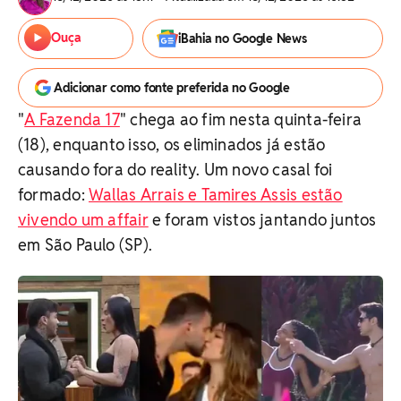
Ouça
iBahia no Google News
Adicionar como fonte preferida no Google
"
A Fazenda 17
" chega ao fim nesta quinta-feira
(18), enquanto isso, os eliminados já estão
causando fora do reality. Um novo casal foi
formado:
Wallas Arrais e Tamires Assis estão
vivendo um affair
e foram vistos jantando juntos
em São Paulo (SP).