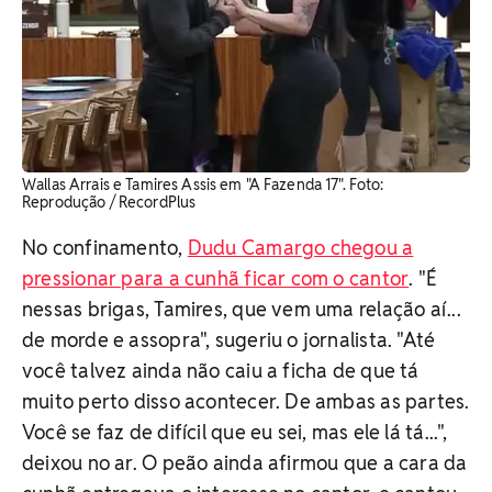
Wallas Arrais e Tamires Assis em "A Fazenda 17". Foto:
Reprodução / RecordPlus
No confinamento,
Dudu Camargo chegou a
pressionar para a cunhã ficar com o cantor
. "É
nessas brigas, Tamires, que vem uma relação aí...
de morde e assopra", sugeriu o jornalista. "Até
você talvez ainda não caiu a ficha de que tá
muito perto disso acontecer. De ambas as partes.
Você se faz de difícil que eu sei, mas ele lá tá...",
deixou no ar. O peão ainda afirmou que a cara da