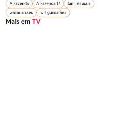
A Fazenda
A Fazenda 17
tamires assis
wallas arraes
will guimarães
Mais em
TV