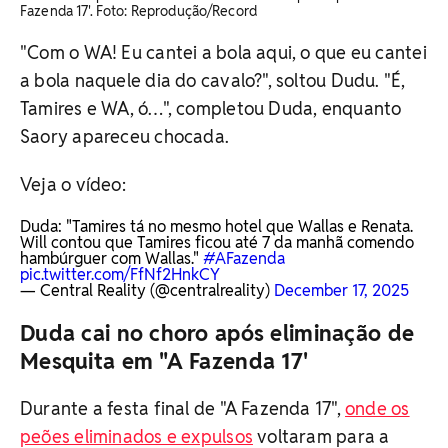
Fazenda 17'. Foto: Reprodução/Record
"Com o WA! Eu cantei a bola aqui, o que eu cantei
a bola naquele dia do cavalo?", soltou Dudu. "É,
Tamires e WA, ó…", completou Duda, enquanto
Saory apareceu chocada.
Veja o vídeo:
Duda: "Tamires tá no mesmo hotel que Wallas e Renata.
Will contou que Tamires ficou até 7 da manhã comendo
hambúrguer com Wallas."
#AFazenda
pic.twitter.com/FfNf2HnkCY
— Central Reality (@centralreality)
December 17, 2025
Duda cai no choro após eliminação de
Mesquita em "A Fazenda 17'
Durante a festa final de "A Fazenda 17",
onde os
peões eliminados e expulsos
voltaram para a