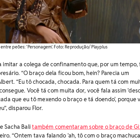
a entre peões: 'Personagem'. Foto: Reprodução/ Playplus
 imitar a colega de confinamento que, por um tempo, 
esário. “O braço dela ficou bom, hein? Parecia um
Albert. “Eu tô chocada, chocada. Para quem tá com mui
o consegue. Você tá com muita dor, você fala assim 'des
gada que eu tô mexendo o braço e tá doendo', porque 
”, disparou Flor.
 e Sacha Bali
também comentaram sobre o braço de Giz
eiro. “Ontem tava falando 'ah, tô com o braço machuc