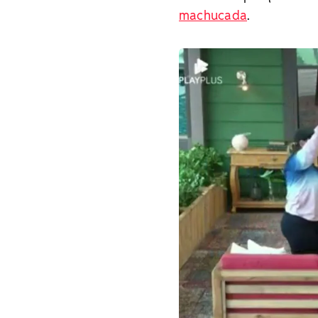
machucada
.