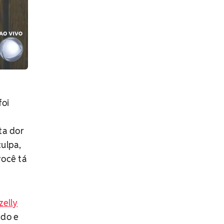
foi
ta dor
culpa,
você tá
elly
ado e