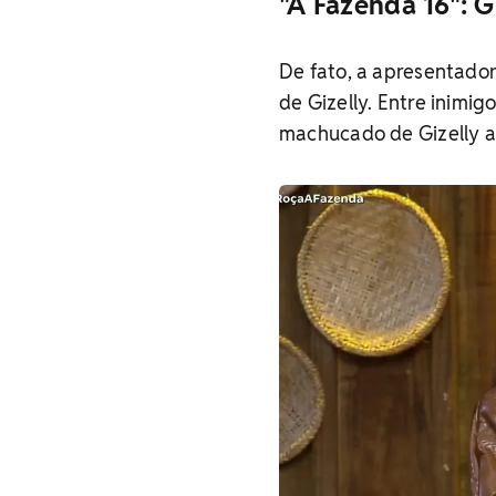
"A Fazenda 16": G
De fato, a apresentado
de Gizelly. Entre inimi
machucado de Gizelly a