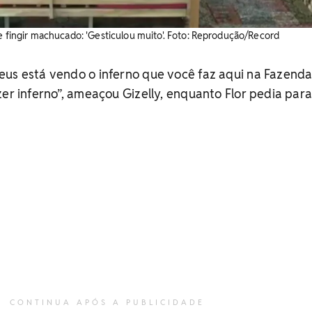
de fingir machucado: 'Gesticulou muito'. Foto: Reprodução/Record
eus está vendo o inferno que você faz aqui na Fazenda
zer inferno”, ameaçou Gizelly, enquanto Flor pedia par
CONTINUA APÓS A PUBLICIDADE