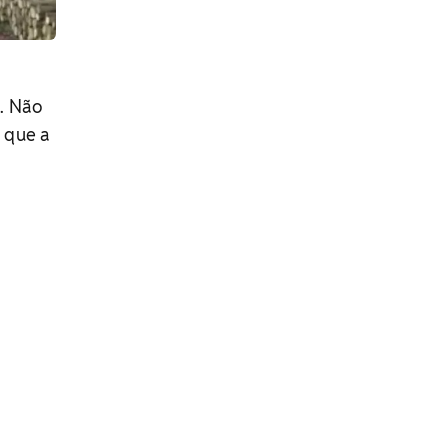
. Não
a que a