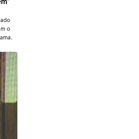
em'
cado
am o
rama.