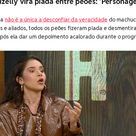
izelly vira piada entre peões: 'Personag
ra
não é a única a desconfiar da veracidade
do machu
gos e aliados, todos os peões fizeram piada e desmentir
pós ela dar um depoimento acalorado durante o prog