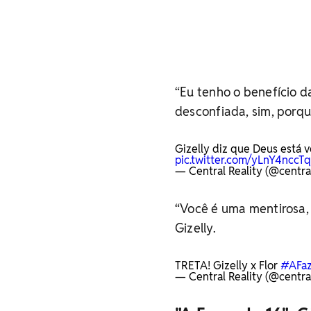
“Eu tenho o benefício d
desconfiada, sim, porqu
Gizelly diz que Deus está v
pic.twitter.com/yLnY4nccTq
— Central Reality (@central
“Você é uma mentirosa, 
Gizelly.
TRETA! Gizelly x Flor
#AFa
— Central Reality (@central