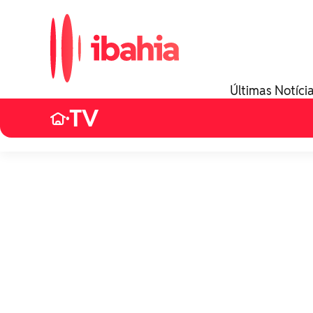
Últimas Notíci
TV
•