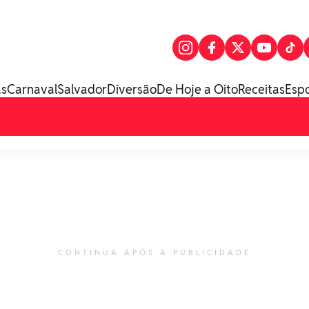
as
Carnaval
Salvador
Diversão
De Hoje a Oito
Receitas
Esp
CONTINUA APÓS A PUBLICIDADE