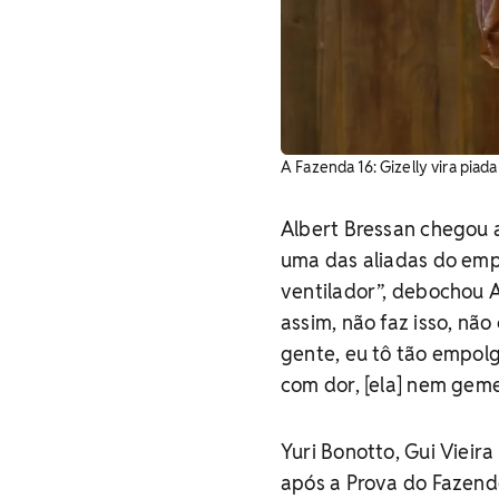
A Fazenda 16: Gizelly vira piad
Albert Bressan chegou a
uma das aliadas do empr
ventilador”, debochou 
assim, não faz isso, nã
gente, eu tô tão empol
com dor, [ela] nem gemeu
Yuri Bonotto, Gui Vieira
após a Prova do Fazend