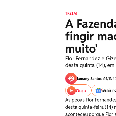
TRETA!
A Fazenda
fingir ma
muito'
Flor Fernandez e Giz
desta quinta (14), em
Iamany Santos
•
14/11/2
Ouça
iBahia n
As peoas Flor Fernande
desta quinta-feira (14) 
aconteceu porque Flor 