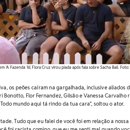
A Fazenda 16', Flora Cruz virou piada após fala sobre Sacha Bali. ​Foto:
va, os peões caíram na gargalhada, inclusive aliados 
uri Bonotto, Flor Fernandez, Gilsão e Vanessa Carvalho 
Todo mundo aqui tá rindo da tua cara", soltou o ator.
tade. Tudo que eu falei de você foi em relação a nossa
ocê foi racista comigo, que eu me senti mal quando vo