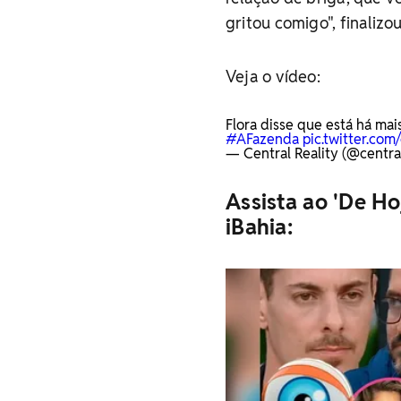
gritou comigo", finalizo
Veja o vídeo:
Flora disse que está há ma
#AFazenda
pic.twitter.com
— Central Reality (@central
Assista ao 'De Ho
iBahia: