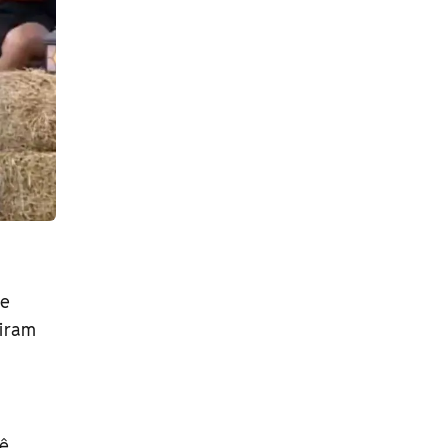
de
riram
cê