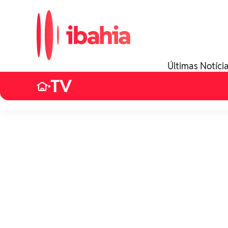
Últimas Notíci
TV
•