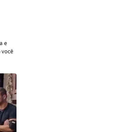
a e
o você