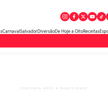
as
Carnaval
Salvador
Diversão
De Hoje a Oito
Receitas
Esp
CONTINUA APÓS A PUBLICIDADE