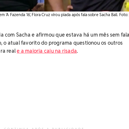
A Fazenda 16', Flora Cruz virou piada após fala sobre Sacha Bali. ​Foto:
tia com Sacha e afirmou que estava há um mês sem fal
 o atual favorito do programa questionou os outros
era real
e a maioria caiu na risada
.
CONTINUA APÓS A PUBLICIDADE