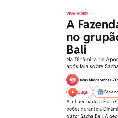
VEJA VÍDEO
A Fazenda
no grupão
Bali
Na Dinâmica de Apont
após fala sobre Sacha
Lucas Mascarenhas
•
02
Ouça
iBahia n
A influenciadora Flora C
peões durante a Dinâmi
o ator Sacha Bali. A pe