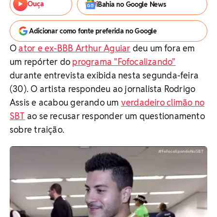
Ouça
iBahia no Google News
Adicionar como fonte preferida no Google
O
ator e ex-BBB Arthur Aguiar
deu um fora em
um repórter do
programa "Fofocalizando"
durante entrevista exibida nesta segunda-feira
(30). O artista respondeu ao jornalista Rodrigo
Assis e acabou gerando um
verdadeiro climão no
SBT
ao se recusar responder um questionamento
sobre traição.